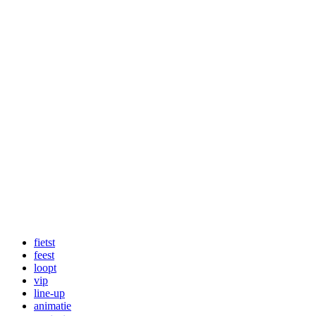
fietst
feest
loopt
vip
line-up
animatie