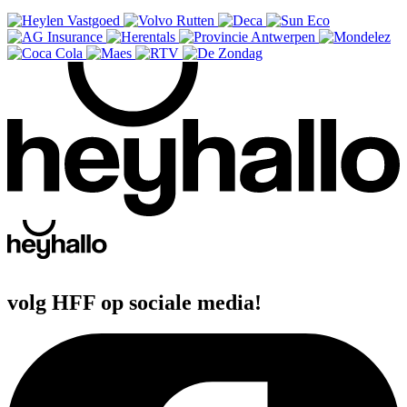
v
o
l
g
H
F
F
o
p
s
o
c
i
a
l
m
e
d
i
a
volg HFF op sociale media!