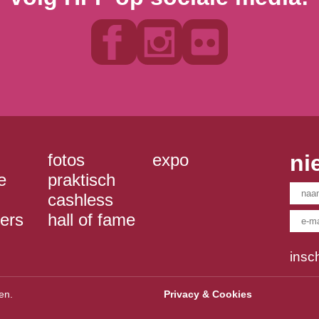
fotos
expo
ni
e
praktisch
cashless
gers
hall of fame
insc
en.
Privacy & Cookies