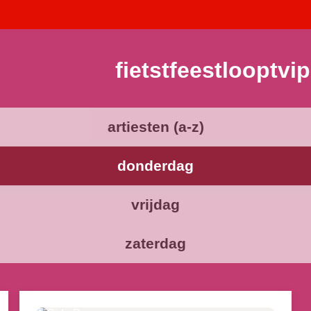
fietst
feest
loopt
vip
artiesten (a-z)
donderdag
vrijdag
zaterdag