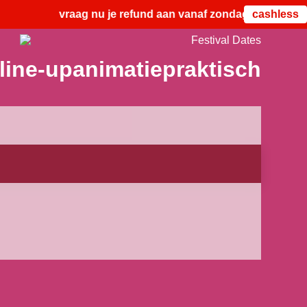
vraag nu je refund aan vanaf zondag 2 augustus 2026
cashless
line-up
animatie
praktisch