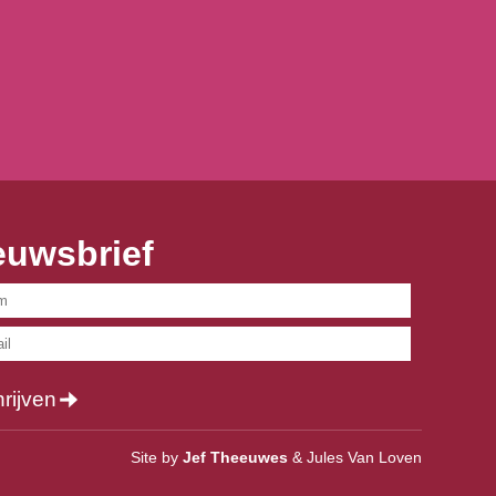
euwsbrief
hrijven
Site by
Jef Theeuwes
& Jules Van Loven