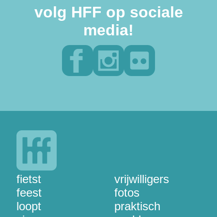
volg HFF op sociale
media!
fietst
vrijwilligers
feest
fotos
loopt
praktisch