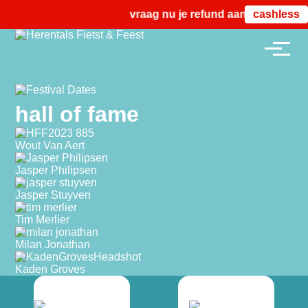
vraag nu je refund aan vanaf zond
cashless
hall of fame
Wout Van Aert
Jasper Philipsen
Jasper Stuyven
Tim Merlier
Milan Jonathan
Kaden Groves