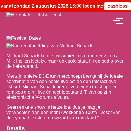
 vanaf zondag 2 augustus 2026 15:00 tot en met maandag 31
cashless
Michael Schack ken je misschien als drummer van o.a.
Milk Inc. en Netsky, maar ook solo staat hij op podia over
de hele wereld.
Met zijn unieke DJ-Drummerconcept brengt hij de ideale
combinatie van een echte live act en een interactieve
DJ-set. Michael Schack brengt zijn eigen mashups en
remixes die hij live én rechtopstaand (!) van op zijn
elektronische V-drums afvuurt.
Geen enkele show is hetzelfde, dus je mag je
verwachten aan een indrukwekkende 100% liveset van
de sympathiekste drumwizard van ons land.”
Details