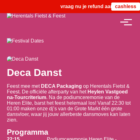
vraag nu je refund aan vanaf zond
cashless
Deca Danst
Feest mee met
DECA Packaging
op Herentals Fietst &
Feest. De officiële afterparty van het
Heylen Vastgoed
na-Tourcriterium
. Na de podiumceremonie van de
Heren Elite, barst het feest helemaal los! Vanaf 22:30 tot
01:00 maken onze dj’s van de Grote Markt één grote
dansvloer, waar jij jouw allerbeste dansmoves kan laten
zien.
Programma
22:15
Podiumceremonie Heren Elite -